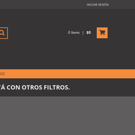
INICIAR SESIÓN
0
Items
|
$0
402
Á CON OTROS FILTROS.