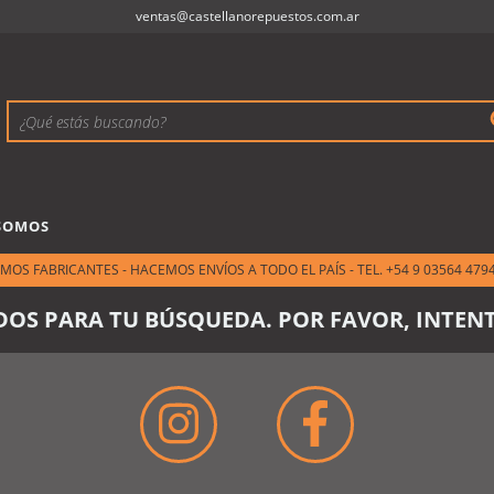
ventas@castellanorepuestos.com.ar
SOMOS
MOS FABRICANTES - HACEMOS ENVÍOS A TODO EL PAÍS - TEL. +54 9 03564 479
OS PARA TU BÚSQUEDA. POR FAVOR, INTENT