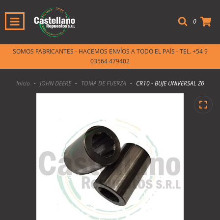
0
SOMOS FABRICANTES - HACEMOS ENVÍOS A TODO EL PAÍS - TEL. +54 9
03564 479402
Inicio
-
JOHN DEERE
-
TOMA DE FUERZA
-
CR10 - BUJE UNIVERSAL Z6